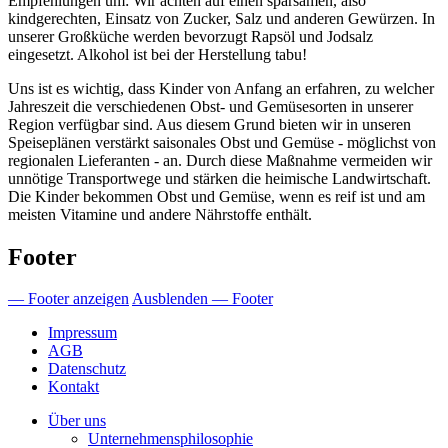
Empfehlungen
um:
Wir
achten
auf
einen
sparsamen
, also
kindgerechten
,
Einsatz
von
Zucker
,
Salz
und
anderen
Gewürzen
. In
unserer
Großküche
werden
bevorzugt
Rapsöl
und
Jodsalz
eingesetzt
.
Alkohol
ist
bei
der
Herstellung
tabu
!
Uns
ist
es
wichtig
,
dass
Kinder von
Anfang
an
erfahren
, zu
welcher
Jahreszeit
die
verschiedenen
Obst
- und
Gemüsesorten
in
unserer
Region
verfügbar
sind. Aus
diesem
Grund
bieten
wir
in
unseren
Speiseplänen
verstärkt
saisonales
Obst
und
Gemüse
-
möglichst
von
regionalen
Lieferanten
- an.
Durch
diese
Maßnahme
vermeiden
wir
unnötige
Transportwege
und
stärken
die
heimische
Landwirtschaft
.
Die Kinder
bekommen
Obst
und
Gemüse
,
wenn
es
reif
ist
und am
meisten
Vitamine
und
andere
Nährstoffe
enthält
.
Footer
— Footer anzeigen
Ausblenden — Footer
Impressum
AGB
Datenschutz
Kontakt
Über uns
Unternehmensphilosophie