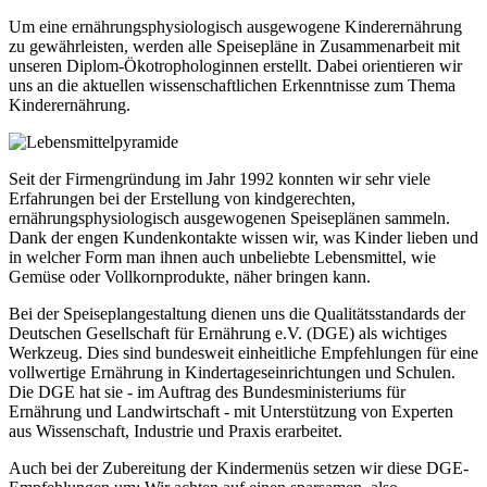
Um
eine
ernährungsphysiologisch
ausgewogene
Kinderernährung
zu
gewährleisten
,
werden
alle
Speisepläne
in
Zusammenarbeit
mit
unseren
Diplom
-
Ökotrophologinnen
erstellt
.
Dabei
orientieren
wir
uns
an die
aktuellen
wissenschaftlichen
Erkenntnisse
zum
Thema
Kinderernährung
.
Seit
der
Firmengründung
im
Jahr
1992
konnten
wir
sehr
viele
Erfahrungen
bei
der
Erstellung
von
kindgerechten
,
ernährungsphysiologisch
ausgewogenen
Speiseplänen
sammeln
.
Dank der
engen
Kundenkontakte
wissen
wir
, was Kinder
lieben
und
in
welcher
Form man
ihnen
auch
unbeliebte
Lebensmittel
,
wie
Gemüse
oder
Vollkornprodukte
,
näher
bringen
kann
.
Bei
der
Speiseplangestaltung
dienen
uns
die
Qualitätsstandards
der
Deutschen
Gesellschaft
für
Ernährung
e.V. (
DGE
)
als
wichtiges
Werkzeug
. Dies sind
bundesweit
einheitliche
Empfehlungen
für
eine
vollwertige
Ernährung
in
Kindertageseinrichtungen
und
Schulen
.
Die
DGE
hat
sie
- im
Auftrag
des
Bundesministeriums
für
Ernährung
und
Landwirtschaft
-
mit
Unterstützung
von
Experten
aus
Wissenschaft
,
Industrie
und Praxis
erarbeitet
.
Auch
bei
der
Zubereitung
der
Kindermenüs
setzen
wir
diese
DGE
-