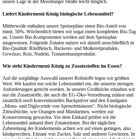
unsere Lage in der Moosburger Straße leicht möglich.
Liefert Kindermenü König biologische Lebensmittel?
Mittlerweile enthalten unsere Speisepläne einen Bio-Anteil von
mind. 50%. Wöchentlich bieten wir sogar einen kompletten Bio-Tag
an. Unsere Bio-Komponenten werden auf dem Speiseplan
ausgewiesen. Folgende Zutaten nutzen wir aktuell ausschließlich in
Bio-Qualität: Rindfleisch, Bäckerei- und Molkereiprodukte,
Gewürze, Reis, Nudeln, Tomatenbasisprodukte.
Wie steht Kindermenü König zu Zusatzstoffen im Essen?
Auf die sorgfältige Auswahl unserer Rohstoffe legen wir größten
Wert. Wir kaufen nur solche Lebensmittel ein, die unseren strengen
Anforderungen gerecht werden. In unserer Großküche erlauben wir
nur die Zusatzstoffe, die auch die EG-Öko-Verordnung zulässt und
zusätzlich noch konventionelles Backpulver und den Emulgator
„Mono- und Diglyceride von Speisefettsäuren“. Nicht biologische
Zitrusfrüchte, wie Orangen und Mandarinen, werden zur
Konservierung gewachst. Vor dem Einkauf prüfen wir die
Lebensmittel anhand ihrer Zutatenlisten. Bei der täglichen
Zubereitung der Kindermenüs achten wir auf einen geringen, also
kindgerechten, Einsatz von Zucker, Salz und anderen Gewürzen. In