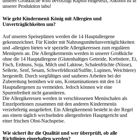
unserer Großküche wird bevorzugt Rapsöl eingesetzt, Alkohol ist in
unserer Produktion tabu!
Wie geht Kindermenü König mit Allergien und
Unverträglichkeiten um?
Auf unseren Speiseplänen werden die 14 Hauptallergene
gekennzeichnet. Für Kinder mit Nahrungsmittelunverträglichkeiten
und -allergien bieten wir spezielle Allergikeressen zum regulären
Menüpreis an. Die Allergikermenüs werden in unserer Großküche
ohne die 14 Hauptallergene (Glutenhaltiges Getreide, Krebstiere, Ei,
Fisch, Erdnuss, Soja, Milch und Laktose, Schalenfrüchte (Nüsse),
Sellerie, Senf, Sesam, Schwefeldioxid/Sulfite, Lupinen, Weichtiere)
hergestellt. Durch sorgfältiges und sauberes Arbeiten bei der
Zubereitung bemühen wir uns, Kontaminationen mit den 14
Hauptallergenen zu vermeiden. Jedoch können wir eine
Spurenfreiheit nicht garantieren.
Die Allergikeressen werden in verschlossenen Menüschalen als
Einzelportionen zusammen mit den anderen Kindermenüs
verzehrfertig ausgeliefert. Ein Allergikermenü besteht in der Regel
aus einem täglich wechselnden allergenfreien Hauptgericht und
einer frischen Obst-Nachspeise.
Wie sichert ihr die Qualität und wer überprüft, ob alle
Richtlinien eingehalten werden?