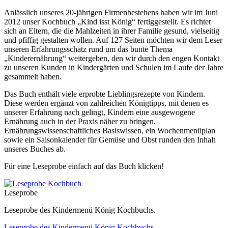
Anlässlich
unseres
20-
jährigen
Firmenbestehens
haben
wir
im
Juni
2012
unser
Kochbuch
„Kind
isst
König
“
fertiggestellt
. Es
richtet
sich
an
Eltern
, die die
Mahlzeiten
in
ihrer
Familie
gesund
,
vielseitig
und
pfiffig
gestalten
wollen
.
Auf
127
Seiten
möchten
wir
dem
Leser
unseren
Erfahrungsschatz
rund
um
das
bunte
Thema
„
Kinderernährung
“
weitergeben
, den
wir
durch
den
engen
Kontakt
zu
unseren
Kunden
in
Kindergärten
und
Schulen
im
Laufe
der
Jahre
gesammelt
haben
.
Das
Buch
enthält
viele
erprobte
Lieblingsrezepte
von
Kindern
.
Diese
werden
ergänzt
von
zahlreichen
Königtipps
,
mit
denen
es
unserer
Erfahrung
nach
gelingt
,
Kindern
eine
ausgewogene
Ernährung
auch
in der Praxis
näher
zu
bringen
.
Ernährungswissenschaftliches
Basiswissen
,
ein
Wochenmenüplan
sowie
ein
Saisonkalender
für
Gemüse
und
Obst
runden
den
Inhalt
unseres
Buches
ab.
Für
eine
Leseprobe
einfach
auf
das
Buch
klicken
!
Leseprobe
Leseprobe des Kindermenü König Kochbuchs.
Leseprobe des Kindermenü König Kochbuchs.